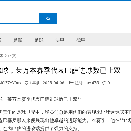
联
足联
足球
法甲
德甲
球
正文
10球，莱万本赛季代表巴萨进球数已上双
M0l77yV0nv
1年前 (2025-04-06)
足球
475
0
10球，莱万本赛季代表巴萨进球数已上双**
满竞争的足球世界中，球员们总是用他们的表现来让球迷惊叹不已
盟巴塞罗那以来便展现出他卓越的进球能力。本赛季，他在**11场
，也为巴萨的进攻端提供了强力的支持。