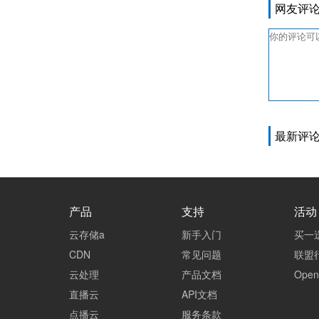
网友评
最新评
产品
支持
活动
云存储a
新手入门
买一
CDN
常见问题
联盟
云处理
产品文档
Ope
直播云
API文档
点播云
服务条款