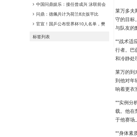
获得轮椅竞速T54级女子1500米冠军环
中国问鼎娱乐：接任曾成兴 泳联前会
莱万多夫
球时报-环球网.
长蔡荣俊出任全国奥理会秘书长.
问鼎：德佩共计为荷兰8次扳平比
守的目标
分，队史仅次于阿贝-伦斯特拉.
官宣！国乒公布世界杯10人名单，樊
与队友的
振东退赛，王皓尊重小胖选择.
标签列表
**战术
行者。巴
和冷静处
莱万的到
到他对年
响着更衣
**实例
载。他在
于他赛场
**身体