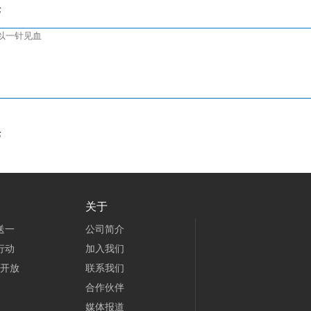
冠，必须先跨.
欧，澳大利亚1145万欧.
论
论
关于
送一
公司简介
行动
加入我们
n开放
联系我们
合作伙伴
媒体报道