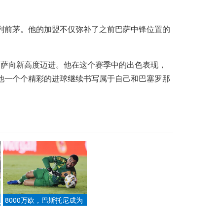
列前茅。他的加盟不仅弥补了之前巴萨中锋位置的
着巴萨向新高度迈进。他在这个赛季中的出色表现，
他一个个精彩的进球继续书写属于自己和巴塞罗那
利
8000万欧，巴斯托尼成为
世界足坛德转身价最高的中