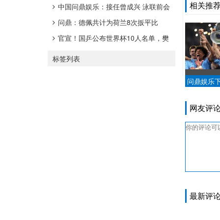
相关推
获得轮椅竞速T54级女子1500米冠军环
中国问鼎娱乐：接任曾成兴 泳联前会
球时报-环球网.
长蔡荣俊出任全国奥理会秘书长.
问鼎：德佩共计为荷兰8次扳平比
分，队史仅次于阿贝-伦斯特拉.
官宣！国乒公布世界杯10人名单，樊
振东退赛，王皓尊重小胖选择.
标签列表
问鼎娱乐
教国安梯
观念，才可
网友评
最新评