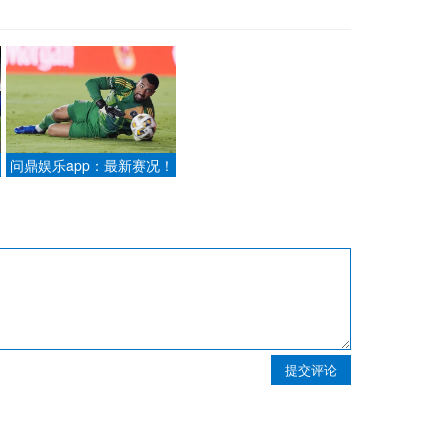
问鼎娱乐app：最新赛况！
丁俊晖不敌马叔，惨遭一轮
游！凯伦威.
提交评论