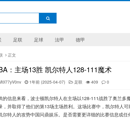
联
足联
足球
法甲
德甲
联
正文
BA：主场13胜 凯尔特人128-111魔术
M0l77yV0nv
1年前 (2025-04-07)
足联
409
0
供的信息来看，波士顿凯尔特人在主场以128-111战胜了奥兰
录，并取得了他们的第13场主场胜利。这场比赛中，凯尔特人
凯尔特人的攻势中国问鼎娱乐。是否需要更详细的比赛信息或任