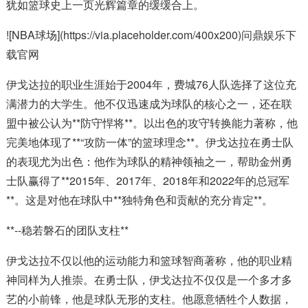
犹如篮球史上一页光辉篇章的缓缓合上。
![NBA球场](https://via.placeholder.com/400x200)问鼎娱乐下
载官网
伊戈达拉的职业生涯始于2004年，费城76人队选择了这位充
满潜力的大学生。他不仅迅速成为球队的核心之一，还在联
盟中被公认为**防守悍将**。以出色的攻守转换能力著称，他
完美地体现了**“攻防一体”的篮球理念**。伊戈达拉在勇士队
的表现尤为出色：他作为球队的精神领袖之一，帮助金州勇
士队赢得了**2015年、2017年、2018年和2022年的总冠军
**。这是对他在球队中**独特角色和贡献的充分肯定**。
**--稳若磐石的团队支柱**
伊戈达拉不仅以他的运动能力和篮球智商著称，他的职业精
神同样为人推崇。在勇士队，伊戈达拉不仅仅是一个多才多
艺的小前锋，他是球队无形的支柱。他愿意牺牲个人数据，