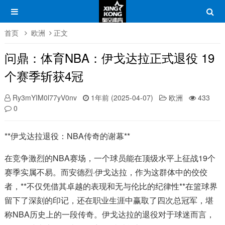
首页
欧洲
正文
问鼎：体育NBA：伊戈达拉正式退役 19
个赛季斩获4冠
Ry3mYIM0l77yV0nv
1年前 (2025-04-07)
欧洲
433
0
**伊戈达拉退役：NBA传奇的谢幕**
在竞争激烈的NBA赛场，一个球员能在顶级水平上征战19个
赛季实属不易。而安德烈·伊戈达拉，作为这群体中的佼佼
者，**不仅凭借其卓越的表现和无与伦比的纪律性**在篮球界
留下了深刻的印记，还在职业生涯中赢取了四次总冠军，堪
称NBA历史上的一段传奇。伊戈达拉的退役对于球迷而言，