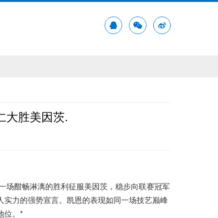
拜仁大胜美因茨.
以一场酣畅淋漓的胜利征服美因茨，稳步向联赛冠军
人实力的强势宣言。凯恩的表现如同一场技艺巅峰
位。*