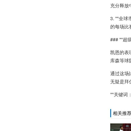
充分释放
3. *
的每场比
### *
凯恩的表
库森等球
通过这场
无疑是拜
**关键
相关推