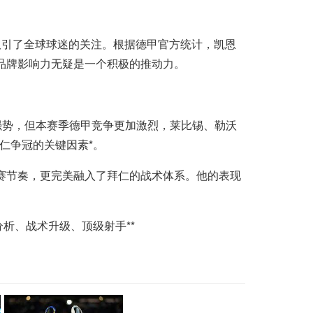
也吸引了全球球迷的关注。根据德甲官方统计，凯恩
品牌影响力无疑是一个积极的推动力。
强势，但本赛季德甲竞争更加激烈，莱比锡、勒沃
仁争冠的关键因素*。
赛节奏，更完美融入了拜仁的战术体系。他的表现
析、战术升级、顶级射手**