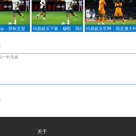
pp：郑钦文迎
问鼎娱乐下载：穆勒：我们
问鼎娱乐官网：国足澳大
0迈阿密站“开门红.
的终极梦想是主场欧冠夺
亚首发身价：国足557.5万
冠，必须先跨.
欧，澳大利亚1145万欧.
论
论
关于