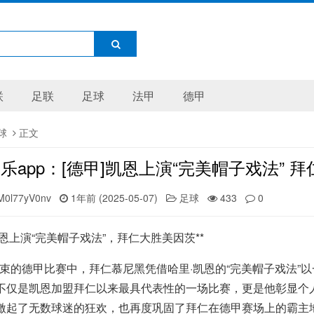
联
足联
足球
法甲
德甲
球
正文
乐app：[德甲]凯恩上演“完美帽子戏法” 
M0l77yV0nv
1年前 (2025-05-07)
足球
433
0
]凯恩上演“完美帽子戏法”，拜仁大胜美因茨**
结束的德甲比赛中，拜仁慕尼黑凭借哈里·凯恩的“完美帽子戏法”
不仅是凯恩加盟拜仁以来最具代表性的一场比赛，更是他彰显个
激起了无数球迷的狂欢，也再度巩固了拜仁在德甲赛场上的霸主地