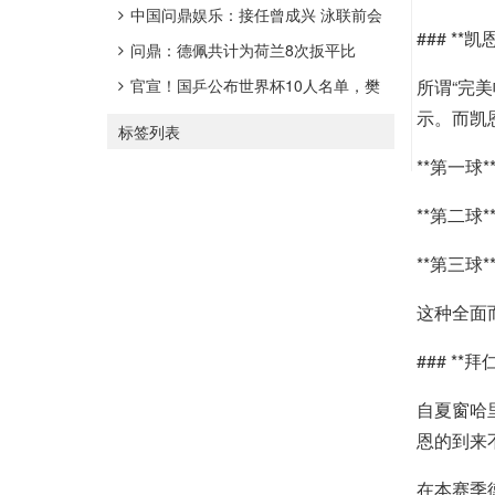
获得轮椅竞速T54级女子1500米冠军环
中国问鼎娱乐：接任曾成兴 泳联前会
### **
球时报-环球网.
长蔡荣俊出任全国奥理会秘书长.
问鼎：德佩共计为荷兰8次扳平比
分，队史仅次于阿贝-伦斯特拉.
官宣！国乒公布世界杯10人名单，樊
所谓“完
示。而凯
振东退赛，王皓尊重小胖选择.
标签列表
**第一
**第二
**第三
这种全面
### *
自夏窗哈
恩的到来
在本赛季