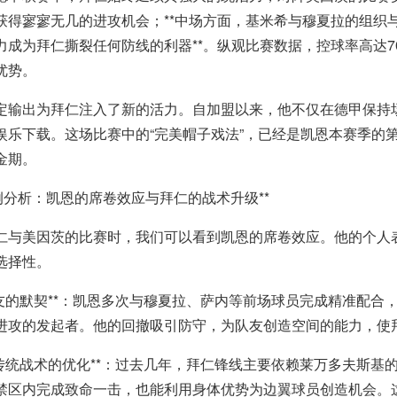
获得寥寥无几的进攻机会；**中场方面，基米希与穆夏拉的组织
力成为拜仁撕裂任何防线的利器**。纵观比赛数据，控球率高达7
优势。
定输出为拜仁注入了新的活力。自加盟以来，他不仅在德甲保持
娱乐下载。这场比赛中的“完美帽子戏法”，已经是凯恩本赛季的
金期。
*案例分析：凯恩的席卷效应与拜仁的战术升级**
仁与美因茨的比赛时，我们可以看到凯恩的席卷效应。他的个人
选择性。
*与队友的默契**：凯恩多次与穆夏拉、萨内等前场球员完成精准配
进攻的发起者。他的回撤吸引防守，为队友创造空间的能力，使
*拜仁传统战术的优化**：过去几年，拜仁锋线主要依赖莱万多夫斯
禁区内完成致命一击，也能利用身体优势为边翼球员创造机会。