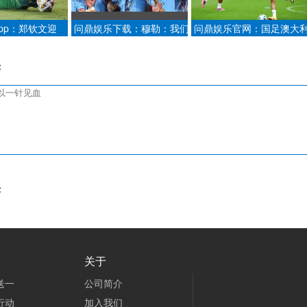
pp：郑钦文迎
问鼎娱乐下载：穆勒：我们
问鼎娱乐官网：国足澳大
0迈阿密站“开门红.
的终极梦想是主场欧冠夺
亚首发身价：国足557.5万
冠，必须先跨.
欧，澳大利亚1145万欧.
论
论
关于
送一
公司简介
行动
加入我们