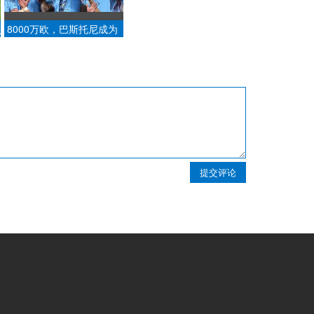
利
8000万欧，巴斯托尼成为
世界足坛德转身价最高的中
卫.
提交评论