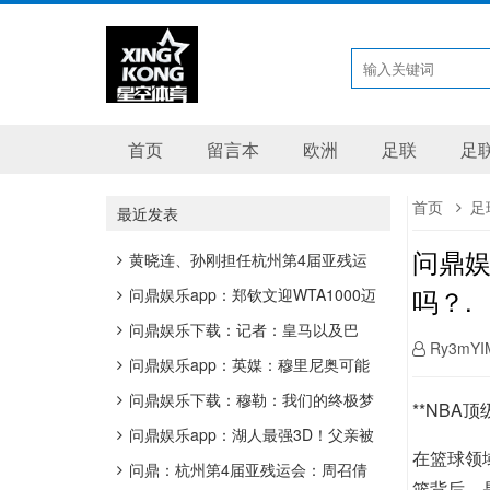
首页
留言本
欧洲
足联
足
首页
足
最近发表
问鼎娱
黄晓连、孙刚担任杭州第4届亚残运
吗？.
会开幕式中国体育代表团旗手央视新闻
问鼎娱乐app：郑钦文迎WTA1000迈
客户端.
阿密站“开门红.
问鼎娱乐下载：记者：皇马以及巴
Ry3mYI
西、美国两支国家队对克洛普感兴趣.
问鼎娱乐app：英媒：穆里尼奥可能
推动费内巴切签下努涅斯，转会费预计
问鼎娱乐下载：穆勒：我们的终极梦
**NB
3000万欧.
想是主场欧冠夺冠，必须先跨.
问鼎娱乐app：湖人最强3D！父亲被
在篮球领
判44年！亲大哥连中7枪.
问鼎：杭州第4届亚残运会：周召倩
篮背后，