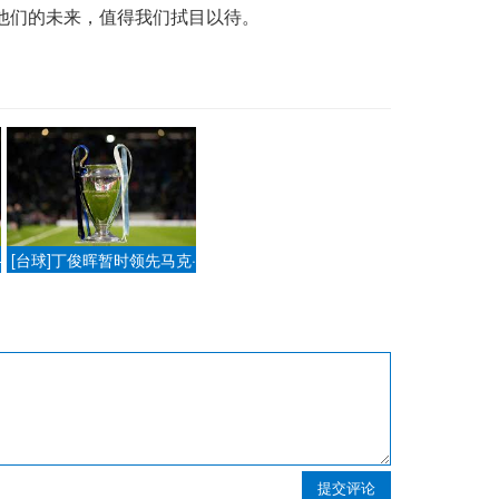
他们的未来，值得我们拭目以待。
-
[台球]丁俊晖暂时领先马克·
布
威廉姆斯.
提交评论