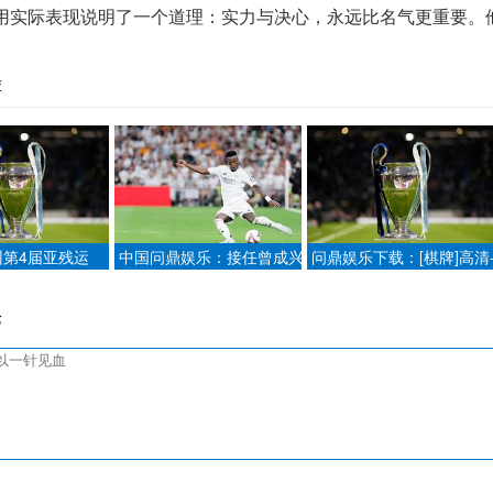
用实际表现说明了一个道理：实力与决心，永远比名气更重要。
荐
州第4届亚残运
中国问鼎娱乐：接任曾成兴
问鼎娱乐下载：[棋牌]高清
倩获得轮椅竞速
泳联前会长蔡荣俊出任全国
南洋杯世界大赛赛新闻发
子1500米冠军环球
奥理会秘书长.
会 王星昊申真谞出席.
论
网.