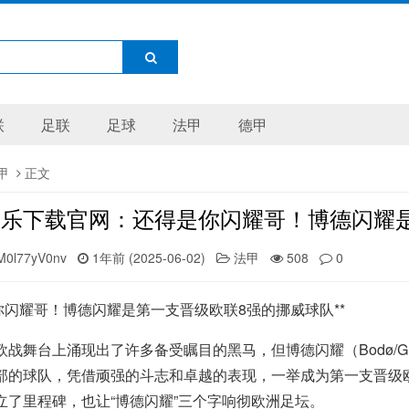
联
足联
足球
法甲
德甲
甲
正文
乐下载官网：还得是你闪耀哥！博德闪耀是
M0l77yV0nv
1年前 (2025-06-02)
法甲
508
0
是你闪耀哥！博德闪耀是第一支晋级欧联8强的挪威球队**
欧战舞台上涌现出了许多备受瞩目的黑马，但博德闪耀（Bodø/Gl
部的球队，凭借顽强的斗志和卓越的表现，一举成为第一支晋级
立了里程碑，也让“博德闪耀”三个字响彻欧洲足坛。