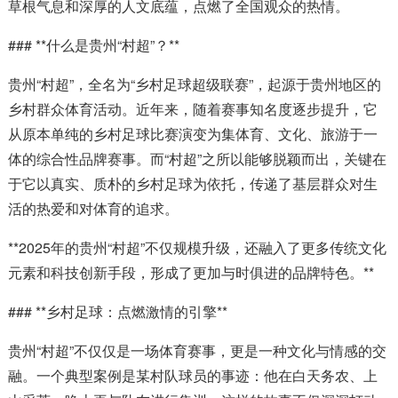
草根气息和深厚的人文底蕴，点燃了全国观众的热情。
### **什么是贵州“村超”？**
贵州“村超”，全名为“乡村足球超级联赛”，起源于贵州地区的
乡村群众体育活动。近年来，随着赛事知名度逐步提升，它
从原本单纯的乡村足球比赛演变为集体育、文化、旅游于一
体的综合性品牌赛事。而“村超”之所以能够脱颖而出，关键在
于它以真实、质朴的乡村足球为依托，传递了基层群众对生
活的热爱和对体育的追求。
**2025年的贵州“村超”不仅规模升级，还融入了更多传统文化
元素和科技创新手段，形成了更加与时俱进的品牌特色。**
### **乡村足球：点燃激情的引擎**
贵州“村超”不仅仅是一场体育赛事，更是一种文化与情感的交
融。一个典型案例是某村队球员的事迹：他在白天务农、上