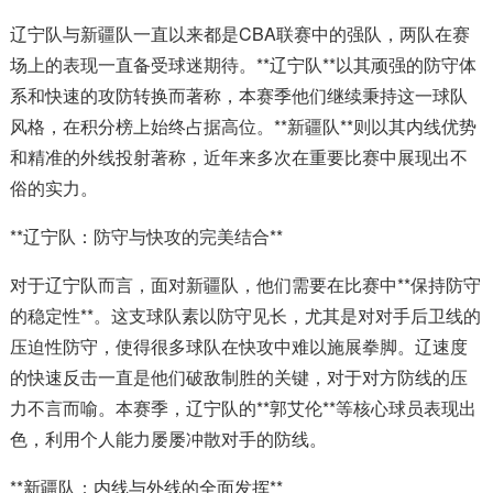
辽宁队与新疆队一直以来都是CBA联赛中的强队，两队在赛
场上的表现一直备受球迷期待。**辽宁队**以其顽强的防守体
系和快速的攻防转换而著称，本赛季他们继续秉持这一球队
风格，在积分榜上始终占据高位。**新疆队**则以其内线优势
和精准的外线投射著称，近年来多次在重要比赛中展现出不
俗的实力。
**辽宁队：防守与快攻的完美结合**
对于辽宁队而言，面对新疆队，他们需要在比赛中**保持防守
的稳定性**。这支球队素以防守见长，尤其是对对手后卫线的
压迫性防守，使得很多球队在快攻中难以施展拳脚。辽速度
的快速反击一直是他们破敌制胜的关键，对于对方防线的压
力不言而喻。本赛季，辽宁队的**郭艾伦**等核心球员表现出
色，利用个人能力屡屡冲散对手的防线。
**新疆队：内线与外线的全面发挥**