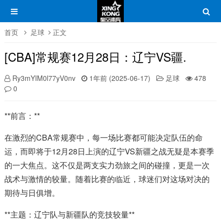
首页
足球
正文
[CBA]常规赛12月28日：辽宁VS疆.
Ry3mYIM0l77yV0nv
1年前 (2025-06-17)
足球
478
0
**前言：**
在激烈的CBA常规赛中，每一场比赛都可能决定队伍的命
运，而即将于12月28日上演的辽宁VS新疆之战无疑是本赛季
的一大焦点。这不仅是两支实力劲旅之间的碰撞，更是一次
战术与激情的较量。随着比赛的临近，球迷们对这场对决的
期待与日俱增。
**主题：辽宁队与新疆队的竞技较量**