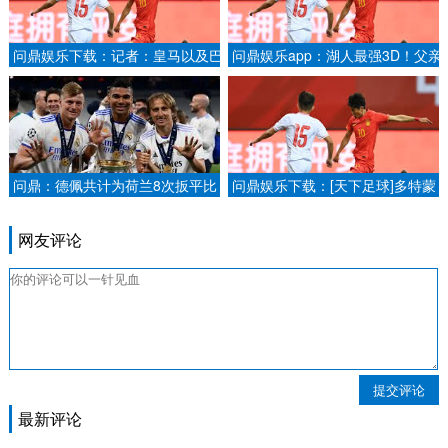
问鼎娱乐下载：记者：皇马以及巴
问鼎娱乐app：湖人最强3D！父亲
西、美国两支国家队对克洛普感兴
被判44年！亲大哥连中7枪.
趣.
问鼎：德佩共计为荷兰8次扳平比
问鼎娱乐下载：[天下足球]多特蒙
分，队史仅次于阿贝-伦斯特拉.
德一球不敌奥格斯堡.
网友评论
提交评论
最新评论