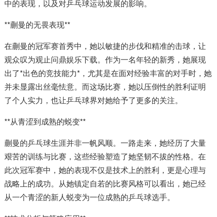
中的表现，以及对乒乓球运动发展的影响。
**蒯曼的无畏表现**
在蒯曼的冠军赛首秀中，她以敏捷的步伐和精准的击球，让
观众叹为观止问鼎娱乐下载。作为一名年轻的新秀，她展现
出了*出色的竞技能力*，尤其是在面对经验丰富的对手时，她
并未显露出丝毫怯意。而这场比赛，她以压倒性的胜利证明
了个人实力，也让乒乓球界对她给予了更多的关注。
**从青涩到成熟的蜕变**
蒯曼的乒乓球生涯并非一帆风顺。一路走来，她经历了大量
艰苦的训练与比赛，这些经验塑造了她坚韧不拔的性格。在
此次冠军赛中，她的表现不仅是技术上的胜利，更是心理与
战略上的成功。从她镇定自若的比赛风格可以看出，她已经
从一个青涩的新人蜕变为一位成熟的乒乓球选手。