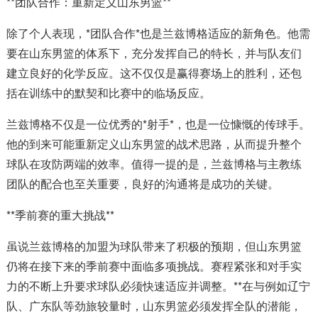
**团队合作：重新定义山东男篮**
除了个人表现，*团队合作*也是兰兹博格适应的新角色。他需
要在山东男篮的体系下，充分发挥自己的特长，并与队友们
建立良好的化学反应。这不仅仅是赢得赛场上的胜利，还包
括在训练中的默契和比赛中的临场反应。
兰兹博格不仅是一位优秀的*射手*，也是一位慷慨的传球手。
他的到来可能重新定义山东男篮的战术思路，从而提升整个
球队在攻防两端的效率。值得一提的是，兰兹博格与主教练
团队的配合也至关重要，良好的沟通将是成功的关键。
**季前赛的重大挑战**
虽说兰兹博格的加盟为球队带来了积极的预期，但山东男篮
仍将在接下来的季前赛中面临多项挑战。赛程紧张和对手实
力的不断上升要求球队必须快速适应并调整。**在与例如辽宁
队、广东队等劲旅较量时，山东男篮必须发挥全队的潜能，