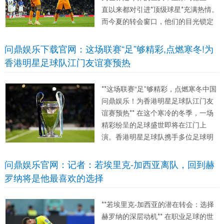
直以来都对引进*顶级球星*充满热情。
而今夏的转会窗口，他们的目光锁定
在了法国*年轻的天才*基利安·姆巴
佩，希望他能成为球队的新9号。俱乐
问鼎娱乐下载官网：这场联赛“足”够精彩,点燃寒冬!为
部的期望不仅仅是让他融入球队，更
香港明星足球队江门友谊赛预热
希望他能够在单个赛季中...
**这场联赛“足”够精彩，点燃寒冬中国
问鼎娱乐！为香港明星足球队江门友
谊赛预热** 在这个寒冷的冬季，一场
精彩纷呈的足球盛世即将在江门上
演。香港明星足球队携手多位足球明
星，以充满激情和活力的友谊赛，为
我们带来一场足坛盛宴。**“这场联
问鼎娱乐官网：记者：若埃里克-加西亚离队，回到赫
赛‘足’够精彩，点燃寒冬！”**不仅仅是
罗纳将是他最喜欢的选择
一个口号，更是对这次...
**若埃里克-加西亚的潜在转会：选择
赫罗纳的深层动机** 在职业足球的世